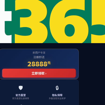
官方网站
介绍
政策资讯
williamhill威廉希尔
官网
首页
>
经营发展
>
农村金融服务
>
williamhill官网资本
提供企业发展全程融资顾问服务，为企业量身定做多元