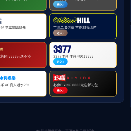
hill官网融资
williamhill官网保理
williamhill官网资本
盛
赁
苏州williamhill官网创新资本管理有限公司
理有限公司，自设立以来一直以股权投资、投资管理及投资咨询为经营
积极参加同业活动，坚持合法合规经营，具有较好的行业公信度
不断探索投资管理模式，所管理基金在基金类型、投资项目及投资方