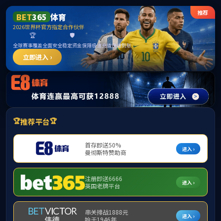
威廉希尔·williamhill(中国)中
文官方网站
新闻中心
集团要闻
综合新闻
党建工作
领导信箱
williamhill官网下属鑫鑫农贷推
出转贷服务平台 赋能实体稳发展