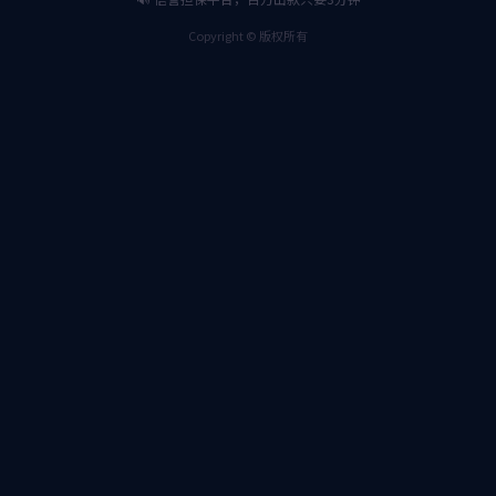
中心，安排专人详细讲解收购政策、质价标准和检验流程，确保粮
物资，让粮户在卖粮过程中无后顾之忧。
水杂含量等指标。“该车稻谷已达标！”随着司磅员一声通报，又
制，市储备粮公司职工连续奋战在收购一线。
购效率。通过“一卡通”系统，农户从登记到结算全程数字化，每
确保秋粮“颗粒归仓”。
官网粮食人正以“抢”的意识、“拼”的劲头、“实”的作风，全力打好秋