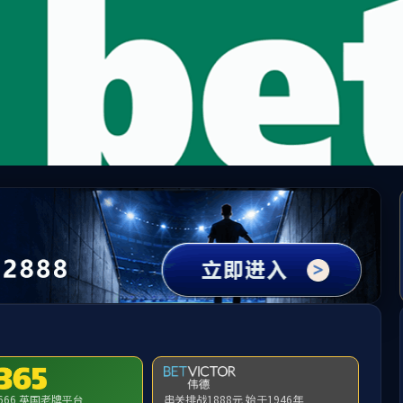
尔·williamhill(中国)中文
发展
新闻中心
信息公开
产品
工作
领导信箱
liamhill官网全力护航秋粮收购 确保
发布时间：2025-12-02
浏览人数：
iamhill官网下属市储备粮公司各收购库点正掀起一轮抢收热潮